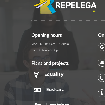
Opening hours
Onl
Mon-Thu: 8:00am – 8:30pm

Fri: 8:00am – 2:30pm

Plans and projects
Equality


Euskara


Urratsbat