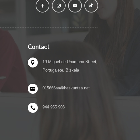
Contact
19 Miguel de Unamuno Street,

Portugalete, Bizkaia
015666aa@hezkuntza.net

944 955 903
